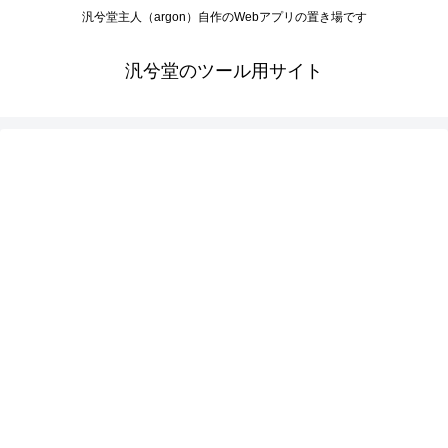
汎兮堂主人（argon）自作のWebアプリの置き場です
汎兮堂のツール用サイト