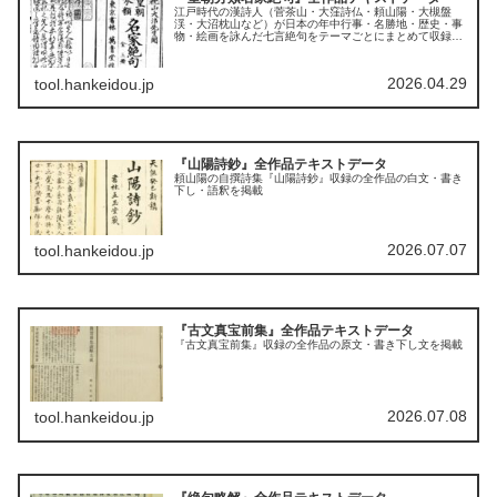
江戸時代の漢詩人（菅茶山・大窪詩仏・頼山陽・大槻盤
渓・大沼枕山など）が日本の年中行事・名勝地・歴史・事
物・絵画を詠んだ七言絶句をテーマごとにまとめて収録し
たアンソロジー『皇朝分類名家絶句』の全作品の原文・訓
読（書き下し）・語釈を掲載
2026.04.29
tool.hankeidou.jp
『山陽詩鈔』全作品テキストデータ
頼山陽の自撰詩集『山陽詩鈔』収録の全作品の白文・書き
下し・語釈を掲載
2026.07.07
tool.hankeidou.jp
『古文真宝前集』全作品テキストデータ
『古文真宝前集』収録の全作品の原文・書き下し文を掲載
2026.07.08
tool.hankeidou.jp